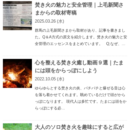
焚き火の魅力と安全管理｜上毛新聞さ
まからの取材寄稿
2025.03.26 (水)
群馬の上毛新聞さまから取材があり、記事を書きまし
た。Q＆A方式の原文を紹介します。焚き火の魅力と安
全管理のエッセンスをまとめています。 Q;なぜ、…
心を整える焚き火癒し動画９選｜たま
には頭をからっぽにしよう
2022.10.05 (水)
ゆらゆらとする焚き火の炎、パチパチと爆ぜる音は心
を落ち着かせてくれます。眺めているだけで頭がから
っぽになります。 現代人は多忙です。たまには頭をか
らっぽにする必…
大人のソロ焚き火を趣味にすると広が