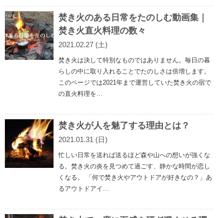
焚き火のある日常をたのしむ動画集｜
焚き火直火料理の数々
2021.02.27 (土)
焚き火は決して特別なものではありません。毎日の暮
らしの中に取り入れることでたのしさは倍増します。
このページでは2021年まで運営していた焚き火の宿で
の直火料理を…
焚き火が人を魅了する理由とは？
2021.01.31 (日)
忙しい日常を送れば送るほど森や山への想いが強くな
る。焚き火の炎を見つめて過ごす、静かな時間が恋し
くなる。 「何で焚き火やアウトドアが好きなの？」あ
るアウトドアイ…