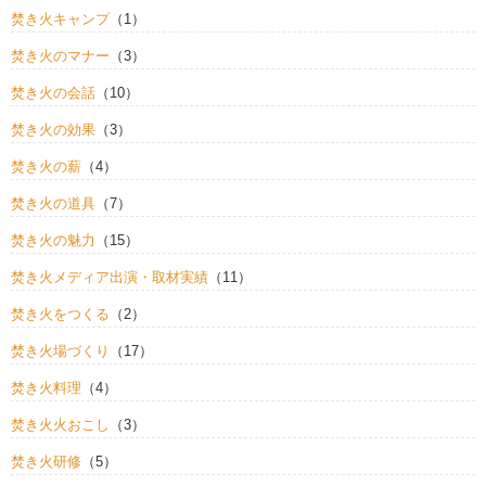
焚き火キャンプ
（1）
焚き火のマナー
（3）
焚き火の会話
（10）
焚き火の効果
（3）
焚き火の薪
（4）
焚き火の道具
（7）
焚き火の魅力
（15）
焚き火メディア出演・取材実績
（11）
焚き火をつくる
（2）
焚き火場づくり
（17）
焚き火料理
（4）
焚き火火おこし
（3）
焚き火研修
（5）