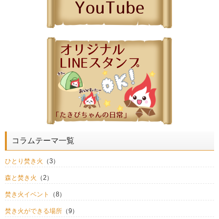
コラムテーマ一覧
ひとり焚き火
（3）
森と焚き火
（2）
焚き火イベント
（8）
焚き火ができる場所
（9）