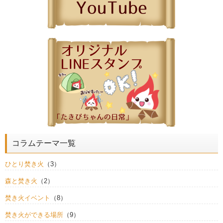
コラムテーマ一覧
ひとり焚き火
（3）
森と焚き火
（2）
焚き火イベント
（8）
焚き火ができる場所
（9）