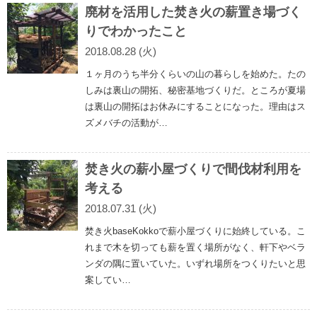
廃材を活用した焚き火の薪置き場づく
りでわかったこと
2018.08.28 (火)
１ヶ月のうち半分くらいの山の暮らしを始めた。たの
しみは裏山の開拓、秘密基地づくりだ。ところが夏場
は裏山の開拓はお休みにすることになった。理由はス
ズメバチの活動が…
焚き火の薪小屋づくりで間伐材利用を
考える
2018.07.31 (火)
焚き火baseKokkoで薪小屋づくりに始終している。こ
れまで木を切っても薪を置く場所がなく、軒下やベラ
ンダの隅に置いていた。いずれ場所をつくりたいと思
案してい…