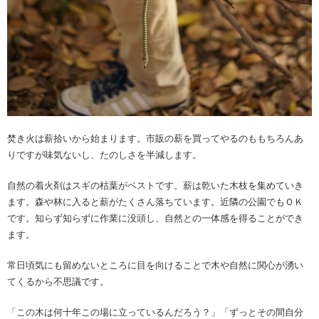
焚き火は薪拾いから始まります。市販の薪を買ってやるのももちろんあ
りですが味気ないし、たのしさを半減します。
自然の着火剤はスギの枯葉がベストです。薪は乾いた木枝を集めていき
ます。森や林に入ると薪がたくさん落ちています。近隣の公園でもＯＫ
です。知らず知らずに作業に没頭し、自然との一体感を得ることができ
ます。
常日頃気にも留めないところに目を向けることで木や自然に関心が湧い
てくるから不思議です。
「この木は何十年この場に立っているんだろう？」「ずっとその間自分