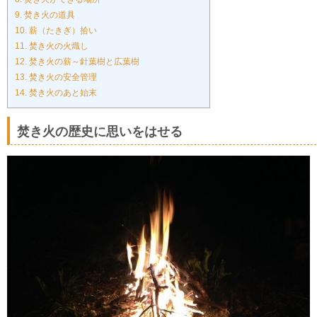
9.
焚き火の道具
10.
薪（たきぎ）拾い
11.
焚き火の火熾し
12.
焚き火の薪～針葉樹と広葉樹
13.
焚き火の安全管理
14.
焚き火のあと始末
焚き火の歴史に思いをはせる