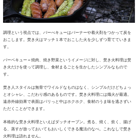
調理という視点では、バーべキューはバーナーや着火剤をつかって炭を
おこします。焚き火はマッチ１本でおこした火を少しずつ育てていきま
す。
バーベキュー＝焼肉、焼き野菜というイメージに対し、焚き火料理は焚
き火だけを使って調理し、食材まるごとを生かしたシンプルなもので
す。
焚き人スタイルは無骨でワイルドなものはなく、シンプルだけどちょっ
とオシャレ、こだわり感のあるものです。焚き火料理には熾火が最適。
遠赤外線効果で表面はパリっと中はホクホク、食材のうま味を逃さずい
ただくことができます。
本格的な焚き火料理といえばダッチオーブン。煮る、焼く、炊く、揚げ
る、蒸すが放っておいてもおいしくできる魔法のなべ。これなしで焚き
火料理は語れません。