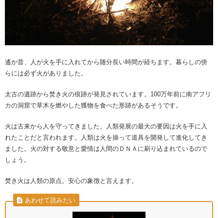
遙か昔、人が火を手に入れてから随分長い時間が経ちます。暮らしの傍
らには必ず火がありました。
太古の遺跡から焚き火の痕跡が発見されています。100万年前に南アフリ
カの洞窟で草木を燃やした獲物を食べた形跡があるそうです。
火は古来から人を守ってきました。人類発展の最大の要因は火を手に入
れたことだと言われます。人類は火を操って道具を開発して進化してき
ました。火の対する敬意と愛情は人間のＤＮＡに刷り込まれているので
しょう。
焚き火は人類の原点。安心の象徴と言えます。
あわせて読みたい