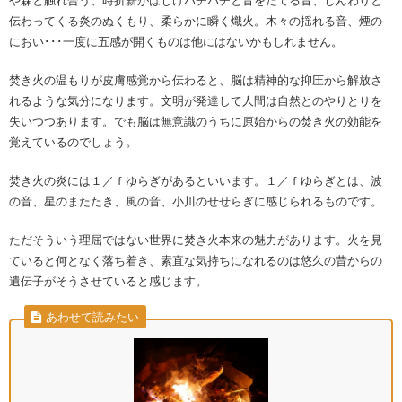
や森と触れ合う、時折薪がはじけパチパチと音をたてる音、じんわりと
伝わってくる炎のぬくもり、柔らかに瞬く熾火。木々の揺れる音、煙の
におい･･･一度に五感が開くものは他にはないかもしれません。
焚き火の温もりが皮膚感覚から伝わると、脳は精神的な抑圧から解放さ
れるような気分になります。文明が発達して人間は自然とのやりとりを
失いつつあります。でも脳は無意識のうちに原始からの焚き火の効能を
覚えているのでしょう。
焚き火の炎には１／ｆゆらぎがあるといいます。１／ｆゆらぎとは、波
の音、星のまたたき、風の音、小川のせせらぎに感じられるものです。
ただそういう理屈ではない世界に焚き火本来の魅力があります。火を見
ていると何となく落ち着き、素直な気持ちになれるのは悠久の昔からの
遺伝子がそうさせていると感じます。
あわせて読みたい