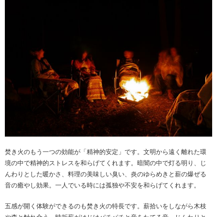
焚き火のもう一つの効能が「精神的安定」です。文明から遠く離れた環
境の中で精神的ストレスを和らげてくれます。暗闇の中で灯る明り、じ
んわりとした暖かさ、料理の美味しい臭い、炎のゆらめきと薪の爆ぜる
音の癒やし効果。一人でいる時には孤独や不安を和らげてくれます。
五感が開く体験ができるのも焚き火の特長です。薪拾いをしながら木枝