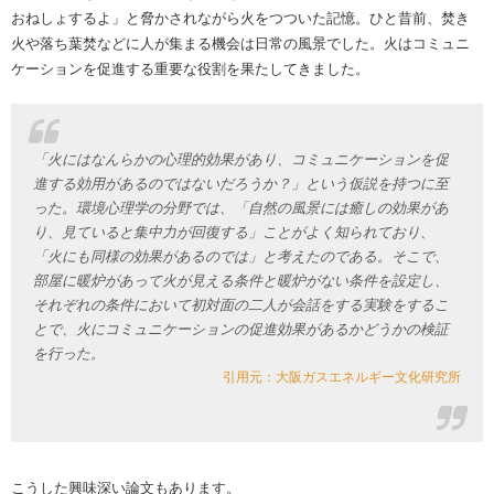
おねしょするよ」と脅かされながら火をつついた記憶。ひと昔前、焚き
火や落ち葉焚などに人が集まる機会は日常の風景でした。火はコミュニ
ケーションを促進する重要な役割を果たしてきました。
「火にはなんらかの心理的効果があり、コミュニケーションを促
進する効用があるのではないだろうか？」という仮説を持つに至
った。環境心理学の分野では、「自然の風景には癒しの効果があ
り、見ていると集中力が回復する」ことがよく知られており、
「火にも同様の効果があるのでは」と考えたのである。そこで、
部屋に暖炉があって火が見える条件と暖炉がない条件を設定し、
それぞれの条件において初対面の二人が会話をする実験をするこ
とで、火にコミュニケーションの促進効果があるかどうかの検証
を行った。
引用元：大阪ガスエネルギー文化研究所
こうした興味深い論文もあります。