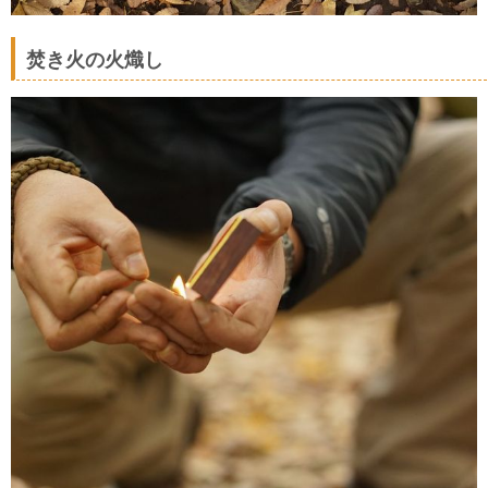
焚き火の火熾し