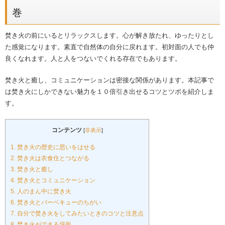
巻
焚き火の前にいるとリラックスします。心が解き放たれ、ゆったりとし
た感覚になります。素直で自然体の自分に戻れます。初対面の人でも仲
良くなれます。人と人をつないでくれる存在でもあります。
焚き火と癒し、コミュニケーションは密接な関係があります。本記事で
は焚き火にしかできない魅力を１０倍引き出せるコツとツボを紹介しま
す。
コンテンツ
[
非表示
]
1.
焚き火の歴史に思いをはせる
2.
焚き火は衣食住とつながる
3.
焚き火と癒し
4.
焚き火とコミュニケーション
5.
人のまん中に焚き火
6.
焚き火とバーベキューのちがい
7.
自分で焚き火をしてみたいときのコツと注意点
8.
焚き火ができる場所