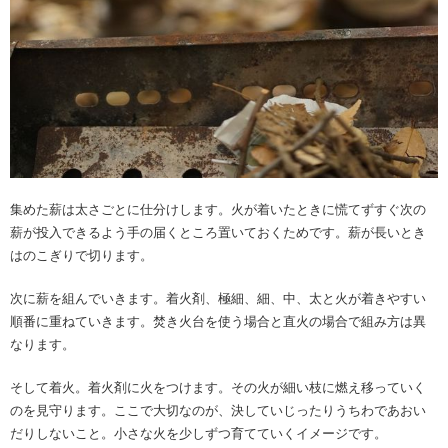
集めた薪は太さごとに仕分けします。火が着いたときに慌てずすぐ次の
薪が投入できるよう手の届くところ置いておくためです。薪が長いとき
はのこぎりで切ります。
次に薪を組んでいきます。着火剤、極細、細、中、太と火が着きやすい
順番に重ねていきます。焚き火台を使う場合と直火の場合で組み方は異
なります。
そして着火。着火剤に火をつけます。その火が細い枝に燃え移っていく
のを見守ります。ここで大切なのが、決していじったりうちわであおい
だりしないこと。小さな火を少しずつ育てていくイメージです。