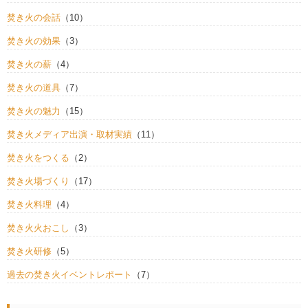
焚き火の会話
（10）
焚き火の効果
（3）
焚き火の薪
（4）
焚き火の道具
（7）
焚き火の魅力
（15）
焚き火メディア出演・取材実績
（11）
焚き火をつくる
（2）
焚き火場づくり
（17）
焚き火料理
（4）
焚き火火おこし
（3）
焚き火研修
（5）
過去の焚き火イベントレポート
（7）