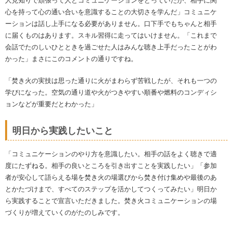
人見知りで頑張って人とコミュニケーションをとっていたが、相手に関
心を持って心の通い合いを意識することの大切さを学んだ」コミュニケ
ーションは話し上手になる必要がありません。口下手でもちゃんと相手
に届くものはあります。スキル習得に走ってはいけません。「これまで
会話でたのしいひとときを過ごせた人はみんな聴き上手だったことがわ
かった」まさにこのコメントの通りですね。
「焚き火の実技は思った通りに火がまわらず苦戦したが、それも一つの
学びになった。空気の通り道や火がつきやすい順番や燃料のコンディシ
ョンなどが重要だとわかった」
明日から実践したいこと
「コミュニケーションのやり方を意識したい。相手の話をよく聴きで適
度にたずねる。相手の良いところを引き出すことを実践したい」「参加
者が安心して語らえる場を焚き火の場選びから焚き付け集めや最後のあ
とかたづけまで、すべてのステップを活かしてつくってみたい」明日か
ら実践することで宣言いただきました。焚き火コミュニケーションの場
づくりが増えていくのがたのしみです。