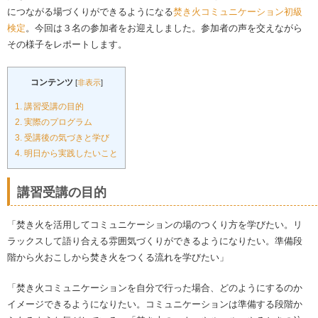
につながる場づくりができるようになる
焚き火コミュニケーション初級
検定
。今回は３名の参加者をお迎えしました。参加者の声を交えながら
その様子をレポートします。
コンテンツ
[
非表示
]
1.
講習受講の目的
2.
実際のプログラム
3.
受講後の気づきと学び
4.
明日から実践したいこと
講習受講の目的
「焚き火を活用してコミュニケーションの場のつくり方を学びたい。リ
ラックスして語り合える雰囲気づくりができるようになりたい。準備段
階から火おこしから焚き火をつくる流れを学びたい」
「焚き火コミュニケーションを自分で行った場合、どのようにするのか
イメージできるようになりたい。コミュニケーションは準備する段階か